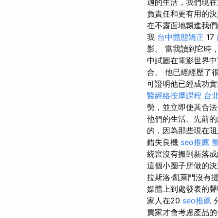
適的生活，我們現
負責任和更有用的
在不露面地飄進我們
我
台中體態矯正
17
影。 當我讀到它時
中試圖在電影世界中
合。 他已經經歷了
可證明他已經成功實
醫經絡按摩課程
台
勢，並立即使其合
他們的生活、先前
的，因為那些現在阻
錯失良機
seo推薦
統宮沒有搬到新落成
這個小圈子所做的決
拉斯洛·凱萊門沒有
媒體上到處發表的
家人在20
seo推薦
分
買家才會考慮產品