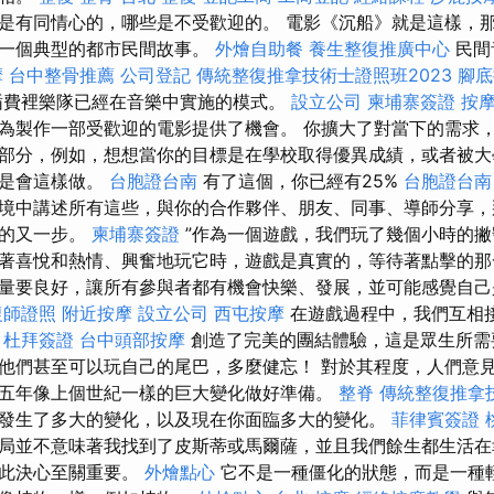
是有同情心的，哪些是不受歡迎的。 電影《沉船》就是這樣，
，一個典型的都市民間故事。
外燴自助餐
養生整復推廣中心
民間
摩
台中整骨推薦
公司登記
傳統整復推拿技術士證照班2023
腳底
費裡樂隊已經在音樂中實施的模式。
設立公司
柬埔寨簽證
按
為製作一部受歡迎的電影提供了機會。 你擴大了對當下的需求
部分，例如，想想當你的目標是在學校取得優異成績，或者被大
總是會這樣做。
台胞證台南
有了這個，你已經有25%
台胞證台南
境中講述所有這些，與你的合作夥伴、朋友、同事、導師分享，
標的又一步。
柬埔寨簽證
”作為一個遊戲，我們玩了幾個小時的撇
著喜悅和熱情、興奮地玩它時，遊戲是真實的，等待著點擊的那
量要良好，讓所有參與者都有機會快樂、發展，並可能感覺自
復師證照
附近按摩
設立公司
西屯按摩
在遊戲過程中，我們互相
。
杜拜簽證
台中頭部按摩
創造了完美的團結體驗，這是眾生所需
他們甚至可以玩自己的尾巴，多麼健忘！ 對於其程度，人們意
五年像上個世紀一樣的巨大變化做好準備。
整脊
傳統整復推拿
發生了多大的變化，以及現在你面臨多大的變化。
菲律賓簽證
局並不意味著我找到了皮斯蒂或馬爾薩，並且我們餘生都生活在
為此決心至關重要。
外燴點心
它不是一種僵化的狀態，而是一種