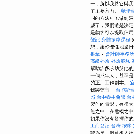
一，所以我將它與我
了主要方向。
辦理
同的方法可以做到
歲了，我們還是決
是顧客可以提取信用
登記
身體按摩課程
想，讓你理性地過日
推拿
•
會計師事務
高級外燴
外燴服務
幫助許多求助於他的
一個成年人，甚至是
的正片工作副本。
錄製聲音。
台胞證
照
台中養生會館
台
製作的電影，有很大
無之中，在危機之中
如果你沒有發揮你
工商登記
台灣 按摩
認為是一個幕後人