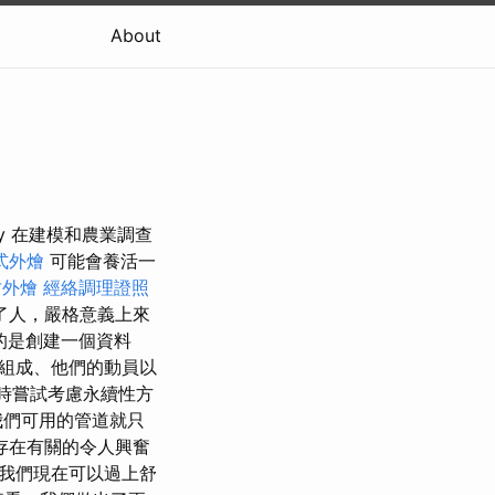
About
iraly 在建模和農業調查
式外燴
可能會養活一
竹外燴
經絡調理證照
了人，嚴格意義上來
的是創建一個資料
組成、他們的動員以
物時嘗試考慮永續性方
我們可用的管道就只
存在有關的令人興奮
，我們現在可以過上舒