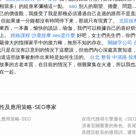
相當多）的紋身來彌補這一點。
seo
別人的期望、擔憂、問題…
己的價值觀，我接受了我是那種必須通過自己走過的路而不是直
，但如果連一分鐘都沒有時間停下來，那就只有現實了。
北區按
東西，一本書，愉快的談話，瑜伽，我們可以根據自己的喜好烘焙
台上。
經絡課程
沙鹿按摩
seo是什麼
好吧，女士們先生們，你們
最偉大的指揮家手中的接力棒，無所不知的存在。
關鍵字公司
只是在沒有註意到的情況下這麼說，但他們內心深處其實知道
知道這些故事被創作出來時是如何生活的。
台北 整骨
中清路 按
故事的古老本質，在目前的情況下，很難聚集在火邊，所以我也
在一起。
性及應用策略-SEO專家
應用策略-SEO
在現代搜尋引擎優化（SE
演著至關重要的角色。長
具體且較長的搜尋詞，通