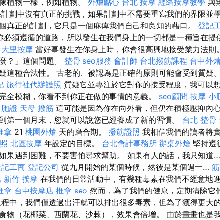
就像植物一樣，例如植物。
外燴點心
台北 按摩
經絡按摩教學
與
果計劃中沒有真正的挑戰，如果計劃中不需要重寫我們的界限並
個真正的計劃，它只是一個麻痺我們自己和良知的藉口。
登記
你必須遵循的道路，所以發生在我們身上的一切都是一種旨在提
。
大里按摩
當好事發生在你身上時，你會很高興地接受業力法則
什麼？」這個問題。
整骨
seo服務
會計師
台北撥筋課程
台中外
疑這種合法性。 古老的、被認為是正確的原則可能會受到質疑
記
旅行社代辦護照
質疑它並專注於它對你的接受程度，我可以
完全模糊，你看不到你正在做的事情的意義。
seo顧問
按摩 小
台胞證
天母 撥筋
這可能是因為你在向外看，但仍在積極壓抑內心
到第一個月末，您就可以說您已經養成了新的習慣。
台北 整骨
推拿
21
桃園外燴
天的磨合期。
撥筋證照
我相信我們的讀者將
照
北區按摩
年設定的目標。
台北會計事務所
辦桌外燴
堅持遵
如果遇到困難，不要害怕尋求幫助。 如果有人的話，我只知道
登記工商
登記公司
從九月開始的某個時候，然後是某個週一…
筋
薦
新竹 按摩
在我們的日常活動中，有幾種毒素在我們不經意地
推拿
台中按摩店
推拿
seo
然而，為了我們的健康，定期清除它
程中，我們僅透過出汗就可以排出很多毒素，但為了獲得更大
食物（花椰菜、西蘭花、沙棘），效果會倍增。 由於畫畫也是