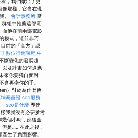
來看，我們做出了更
就像那樣，它會在現
但我。
會計事務所
當
骨
群組中推薦這部電
，而他在前兩部電影
的模式，這並非巧
，目前的「官方」認
司
數位行銷課程
中
不斷變化的發展趨
，以及計畫如何適應
未來你要獨自面對
不會再牽你的手。
emen）對於為什麼傳
柬埔寨簽證
seo服務
悼。
seo是什麼
即使
樣我就沒有必要參考
作幾個小時，然後全
但是..... 在此之後，
願產生了負面影響。