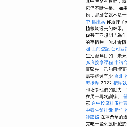
其中生命有脈動，
它們不斷生長。 如
物，那麼它就不是一
中 抓龍筋
你選擇了
植根於過去的結果
你甚至不想問「為
的事情時，你才會懷
照
工商登記
公司登
生活漫無目的，未來
腳底按摩課程
申請
直堅持自己的目標直
需要經過至少
台北 
海按摩
2022
按摩執
和培養他們的動力，
在周一再次訓練。
素
台中按摩排毒推
中養生館排毒
新竹 
師證照
在蒸桑拿的過
先吃一些刺激肝臟的