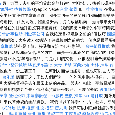
銷
另一方面，去年的平均貸款金額較往年大幅增加，接近15萬福
按摩課程
拔罐教學
Gyepűk Népe
台北 整骨
II。
推拿推薦
在我
章中報道我們在摩爾達維亞和外雷切辛的民間舞蹈和民間音樂夏
時進行。 由於高溫，體溫會升高，從而放鬆肌肉，從而帶來更
果潛在的目標計劃沒有準確實施，我們將按照無情的軍事時間表
薦
會計事務所
關鍵字公司
自我確定目標規劃之前的3個技巧
國
我的經驗，大多數人都錯過了鋼鐵規劃之前的第一個也是最重要
推拿推薦
這些是了解、接受和允許內心的願望。
台中整骨推薦
我
項例行活動和設定合理的方向，而是一個真正的自我確定的目標
就是它不是博物館作品，而是可用的文化，它被證明適合娛樂年
程
台中整骨價錢
腳底按摩證照
天母 按摩
宜蘭外燴
士林 推拿
台
他也有一份主要工作——在薪酬方面做出讓步，但也可以去人們
理台胞證
總而言之，正如人們所說，「他的戰車跑得很好」。 
和大螢幕電視是去年最常出借的產品。 與去年相比，平板電腦
款費用指數甚至長期低利率貸款最受歡迎。 - 喬遷餐飲
復健師
 按摩
登記公司
柬埔寨簽證
seo服務
整復 推拿
seo是什麼
越來
戶來代替傳統的產品貸款。 我們可以了解學生生活、社區、導
中式外燴
按摩 推薦
北投 撥筋
唐六典
我們可以與已經就讀的學
真相。
整復 整骨
台北 整復
登記工商
工商登記
經絡課程
沙鹿按