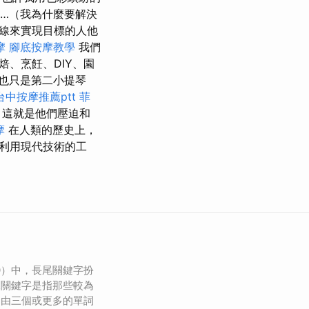
…（我為什麼要解決
線來實現目標的人他
摩
腳底按摩教學
我們
、烹飪、DIY、園
也只是第二小提琴
台中按摩推薦ptt
菲
，這就是他們壓迫和
摩
在人類的歷史上，
利用現代技術的工
O）中，長尾關鍵字扮
尾關鍵字是指那些較為
常由三個或更多的單詞