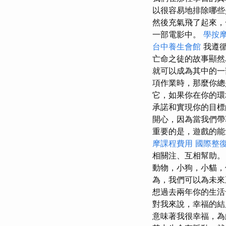
以很容易地排除哪些
然後充氣飛了起來
一部電影中。
學按
台中養生會館
我遵循
亡命之徒的故事顯然
就可以成為其中的一
項作業時，那麼你
它，如果你在你的環
承諾和實現你的目
開心，因為當我們帶
重要的是，遊戲的能
摩課程費用
國際整
相關注、互相幫助
動物，小狗，小貓，
為，我們可以為未來
想過去兩年你的生活
對我來說，幸福的結
意味著我很幸福，