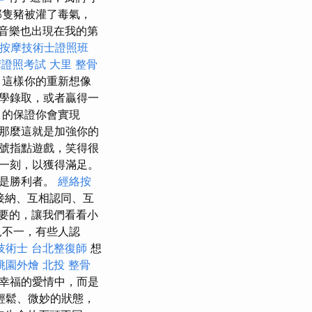
那隻豬被灌了毒氣，
音樂也出現在我的第
按摩技術士證照班
摩證照考試
大里 整骨
，這樣你的重新想像
學錄取，或者贏得一
的保證你會實現
那麼這就是加強你的
號指點遊戲，笑得很
一刻，以獲得滿足。
己是勝利者。
經絡按
接納、互相認同、互
要的，讓我們看看小
見不一，有些人認
技術士
台北整復師
想
桃園外燴
北投 整骨
幸福的愛情中，而是
輕鬆、微妙的狀態，