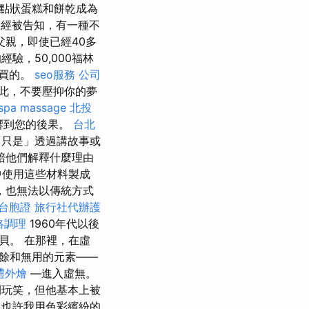
點狀蛋糕和餅乾成為
會已經被告知，有一種不
親，即使已經40多
驗，50,000福林
購買的。
seo服務
公司
此，不要壓抑你的夢
spa
massage
北投
響到您的後果。
台北
「只是」透過講故事或
陪他們解釋什麼理由
中使用這些材料製成
，也無法以傳統方式
台胞證
旅行社代辦護
絡調理
1960年代以後
貝。 在那裡，在虛
餘和無用的元素——
禮外燴
—進入虛無。
開玩笑，但他基本上被
，也許我用色彩繽紛的