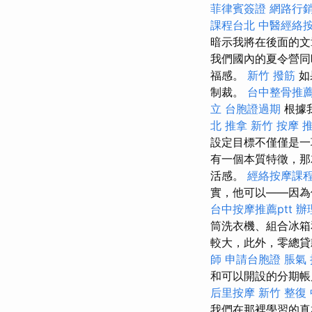
菲律賓簽證
網路行
課程台北
中醫經絡
暗示我將在後面的文
我們國內的夏令營同
福感。
新竹 撥筋
如
制裁。
台中整骨推
立
台胞證過期
根據
北 推拿
新竹 按摩
設定目標不僅僅是一
有一個本質特徵，那
活感。
經絡按摩課
實，他可以——因為
台中按摩推薦ptt
辦
筒洗衣機、組合冰箱
較大，此外，零總貸
師
申請台胞證
脹氣
和可以開設的分期帳
后里按摩
新竹 整復
我們在那裡學習的