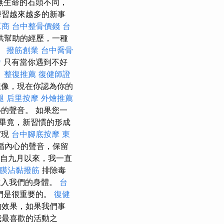
無生命的石頭不同，
學習越來越多的新事
工商
台中整骨價錢
台
供幫助的經歷，一種
。
撥筋創業
台中喬骨
燴
只有當你遇到不好
。
整復推薦
復健師證
想像，現在你認為你的
腿
后里按摩
外燴推薦
的聲音。 如果您一
畢竟，新習慣的形成
實現
台中腳底按摩
東
循內心的聲音，保留
…自九月以來，我一直
膜沾黏撥筋
排除毒
進入我們的身體。
台
們是很重要的。
復健
的效果，如果我們事
我最喜歡的活動之