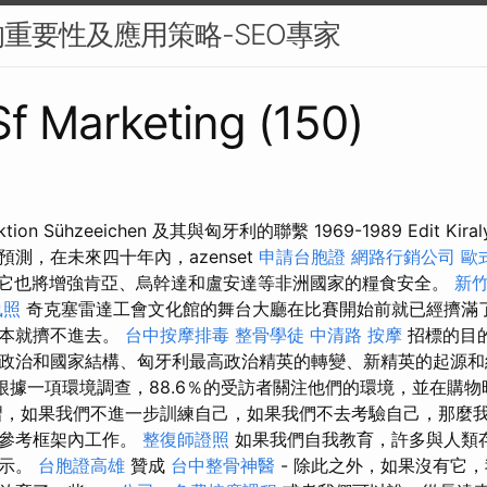
重要性及應用策略-SEO專家
 Sf Marketing (150)
tion Sühzeeichen 及其與匈牙利的聯繫 1969-1989 Edit K
測，在未來四十年內，azenset
申請台胞證
網路行銷公司
歐
它也將增強肯亞、烏幹達和盧安達等非洲國家的糧食安全。
新
執照
奇克塞雷達工會文化館的舞台大廳在比賽開始前就已經擠滿
根本就擠不進去。
台中按摩排毒
整骨學徒
中清路 按摩
招標的目
政治和國家結構、匈牙利最高政治精英的轉變、新精英的起源和
根據一項環境調查，88.6％的受訪者關注他們的環境，並在購
習，如果我們不進一步訓練自己，如果我們不去考驗自己，那麼
的參考框架內工作。
整復師證照
如果我們自我教育，許多與人類
揭示。
台胞證高雄
贊成
台中整骨神醫
- 除此之外，如果沒有它