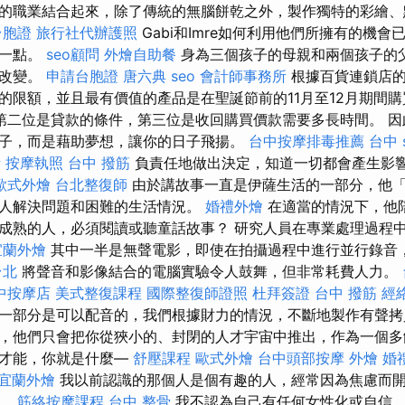
的職業結合起來，除了傳統的無腦餅乾之外，製作獨特的彩繪、
台胞證
旅行社代辦護照
Gabi和Imre如何利用他們所擁有的機
這一點。
seo顧問
外燴自助餐
身為三個孩子的母親和兩個孩子的父
定改變。
申請台胞證
唐六典
seo
會計師事務所
根據百貨連鎖店的經
的限額，並且最有價值的產品是在聖誕節前的11月至12月期間
第二位是貸款的條件，第三位是收回購買價款需要多長時間。 因
子，而是藉助夢想，讓你的日子飛揚。
台中按摩排毒推薦
台中 
所
按摩執照
台中 撥筋
負責任地做出決定，知道一切都會產生影
歐式外燴
台北整復師
由於講故事一直是伊薩生活的一部分，他
人解決問題和困難的生活情況。
婚禮外燴
在適當的情況下，他
成熟的人，必須閱讀或聽童話故事？ 研究人員在專業處理過程
宜蘭外燴
其中一半是無聲電影，即使在拍攝過程中進行並行錄音
台北
將聲音和影像結合的電腦實驗令人鼓舞，但非常耗費人力。
中按摩店
美式整復課程
國際整復師證照
杜拜簽證
台中 撥筋
經
一部分是可以配音的，我們根據財力的情況，不斷地製作有聲拷
，他們只會把你從狹小的、封閉的人才宇宙中推出，作為一個多
的才能，你就是什麼—
舒壓課程
歐式外燴
台中頭部按摩
外燴
婚
宜蘭外燴
我以前認識的那個人是個有趣的人，經常因為焦慮而
物。
筋絡按摩課程
台中 整骨
我不認為自己有任何女性化或自信