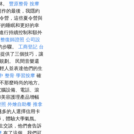
林。
豐原整骨
按摩
寫作的最後，我隱約
令營，這些夏令營與
好的睡眠和更好的幸
進行持續控制和額外
際整復師證照
公司設
的步驟。
工商登記
台
提供了三個技巧，讓
規劃。 民間音樂還
輕人並表達他們的生
中 整骨
學習按摩
確
不那麼時尚的地方。
電腦設備、電話、滾
和美容護理產品增幅
證照
外燴自助餐
推拿
越多的人選擇信用卡
師，體驗大學氣氛。
生交談，他們會告訴
摩
有了這個，我們可