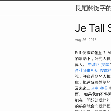
長尾關鍵字的
Je Tall
Aug 26, 2013
Pdf 便攜式創意？ Ak
的幫助下，研究人員預
億人。
中清路 按摩
會計師事務所
按摩
說，許多遲到的人
庫，概述蘇聯體制的
及未來...
台中 整骨
面。 如果我們不學
能在一開始給我們
的秘密就會向我們